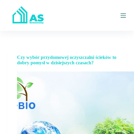
P
r
z
e
j
d
ź
d
o
t
Czy wybór przydomowej oczyszczalni ścieków to
r
dobry pomysł w dzisiejszych czasach?
e
ś
c
i